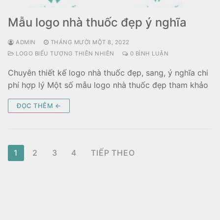
Mẫu logo nhà thuốc đẹp ý nghĩa
ADMIN
THÁNG MƯỜI MỘT 8, 2022
LOGO BIỂU TƯỢNG THIÊN NHIÊN
0 BÌNH LUẬN
Chuyên thiết kế logo nhà thuốc đẹp, sang, ý nghĩa chi
phí hợp lý Một số mẫu logo nhà thuốc đẹp tham khảo
ĐỌC THÊM ←
Điều
1
2
3
4
TIẾP THEO
hướng
bài
viết