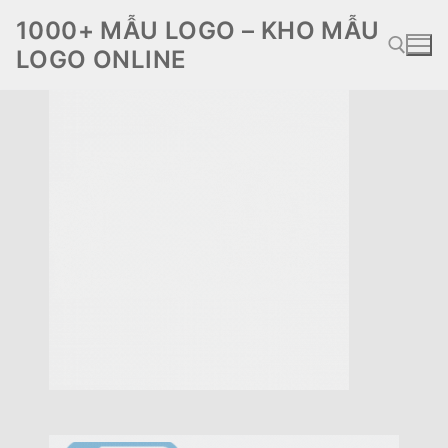
Chuyển
1000+ MẪU LOGO – KHO MẪU
đến
LOGO ONLINE
nội
dung
Tìm kiếm cho: