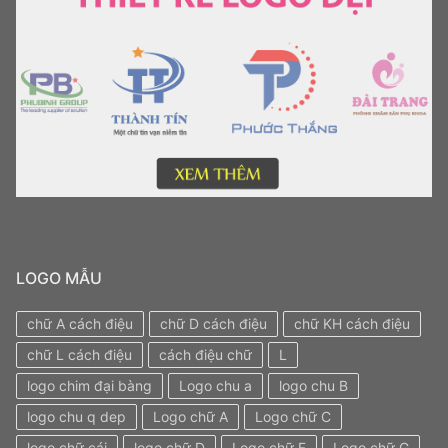
LOGO MẪU
chữ A cách điệu
chữ D cách điệu
chữ KH cách điệu
chữ L cách điệu
cách điệu chữ
L
logo chim đại bàng
Logo chu a
logo chu B
logo chu q dep
Logo chữ A
Logo chữ C
logo chữ cái
logo chữ D
Logo chữ F
Logo chữ G