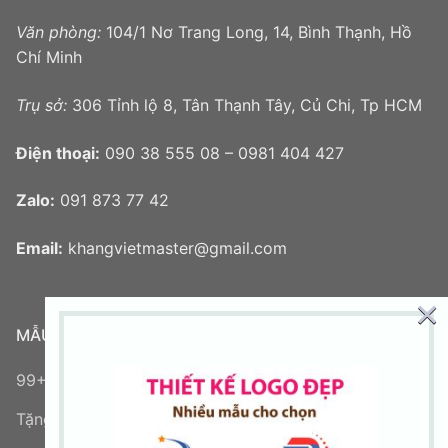
Văn phòng:
104/1 Nơ Trang Long, 14, Bình Thạnh, Hồ
Chí Minh
Trụ sở:
306 Tỉnh lộ 8, Tân Thạnh Tây, Củ Chi, Tp HCM
Điện thoại:
090 38 555 08 – 0981 404 427
Zalo:
091 873 77 42
Email:
khangvietmaster@gmail.com
×
MẪU LOGO MỚI
99+ mẫu logo chữ V đẹp sáng tạo
Tặng logo miễn phí