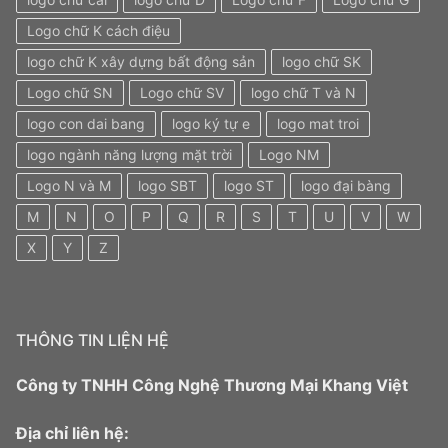
Logo chữ K cách điệu
logo chữ K xây dựng bất động sản
logo chữ SK
Logo chữ SN
Logo chữ SV
logo chữ T và N
logo con dai bang
logo ký tự e
logo mat troi
logo ngành năng lượng mặt trời
Logo NM
Logo N và M
logo SBT
logo ST
logo đại bàng
M
N
O
P
Q
R
S
T
U
V
W
X
Y
Z
THÔNG TIN LIỆN HỆ
Công ty TNHH Công Nghệ Thương Mại Khang Việt
Địa chỉ liên hệ: