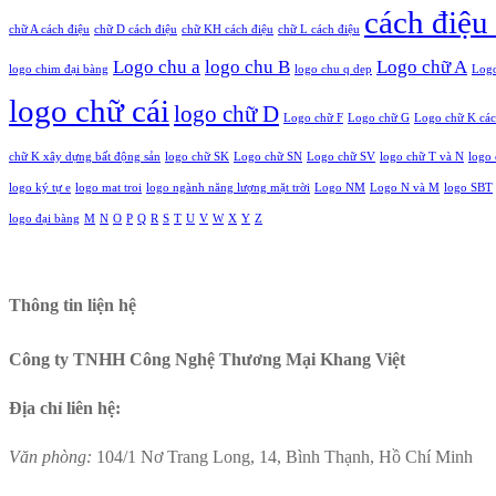
cách điệu
chữ A cách điệu
chữ D cách điệu
chữ KH cách điệu
chữ L cách điệu
Logo chu a
logo chu B
Logo chữ A
logo chim đại bàng
logo chu q dep
Logo
logo chữ cái
logo chữ D
Logo chữ F
Logo chữ G
Logo chữ K các
chữ K xây dựng bất động sản
logo chữ SK
Logo chữ SN
Logo chữ SV
logo chữ T và N
logo 
logo ký tự e
logo mat troi
logo ngành năng lượng mặt trời
Logo NM
Logo N và M
logo SBT
logo đại bàng
M
N
O
P
Q
R
S
T
U
V
W
X
Y
Z
Thông tin liện hệ
Công ty TNHH Công Nghệ Thương Mại Khang Việt
Địa chỉ liên hệ:
Văn phòng:
104/1 Nơ Trang Long, 14, Bình Thạnh, Hồ Chí Minh