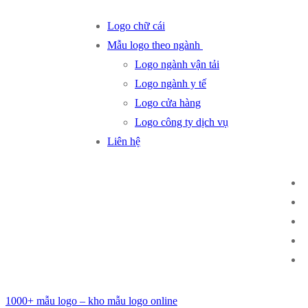
Chuyển
Menu
Đóng
Logo chữ cái
đến
Mẫu logo theo ngành
nội
Logo ngành vận tải
dung
Logo ngành y tế
Logo cửa hàng
Logo công ty dịch vụ
Liên hệ
1000+ mẫu logo – kho mẫu logo online