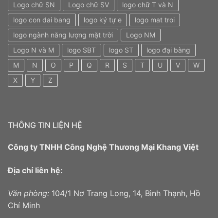
Logo chữ SN
Logo chữ SV
logo chữ T và N
logo con dai bang
logo ký tự e
logo mat troi
logo ngành năng lượng mặt trời
Logo NM
Logo N và M
logo SBT
logo ST
logo đại bàng
M
N
O
P
Q
R
S
T
U
V
W
X
Y
Z
THÔNG TIN LIỆN HỆ
Công ty TNHH Công Nghệ Thương Mại Khang Việt
Địa chỉ liên hệ:
Văn phòng:
104/1 Nơ Trang Long, 14, Bình Thạnh, Hồ
Chí Minh