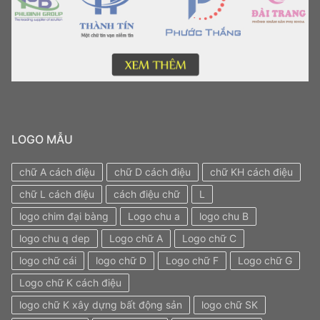
LOGO MẪU
chữ A cách điệu
chữ D cách điệu
chữ KH cách điệu
chữ L cách điệu
cách điệu chữ
L
logo chim đại bàng
Logo chu a
logo chu B
logo chu q dep
Logo chữ A
Logo chữ C
logo chữ cái
logo chữ D
Logo chữ F
Logo chữ G
Logo chữ K cách điệu
logo chữ K xây dựng bất động sản
logo chữ SK