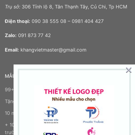
Trụ sở:
306 Tỉnh lộ 8, Tân Thạnh Tây, Củ Chi, Tp HCM
Điện thoại:
090 38 555 08 – 0981 404 427
Zalo:
091 873 77 42
Email:
khangvietmaster@gmail.com
×
MẪU LOGO MỚI
99+ mẫu logo chữ V đẹp sáng tạo
Tặng logo miễn phí
10 mẫu logo chữ N miễn phí
+ 100 mẫu logo ngành giáo dục, trung tâm đào tạo,
trường học