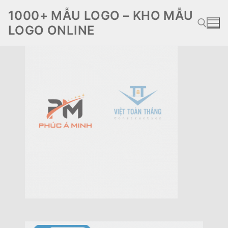
Chuyển
1000+ MẪU LOGO – KHO MẪU
đến
LOGO ONLINE
nội
dung
Tìm kiếm cho: