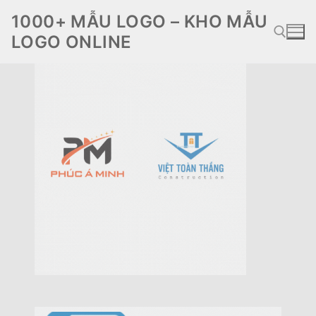
Chuyển
1000+ MẪU LOGO – KHO MẪU
đến
LOGO ONLINE
nội
dung
Tìm kiếm cho: