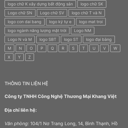
logo chữ K xây dựng bất động sản
logo chữ SK
Logo chữ SN
Logo chữ SV
logo chữ T và N
logo con dai bang
logo ký tự e
logo mat troi
logo ngành năng lượng mặt trời
Logo NM
Logo N và M
logo SBT
logo ST
logo đại bàng
M
N
O
P
Q
R
S
T
U
V
W
X
Y
Z
THÔNG TIN LIỆN HỆ
Công ty TNHH Công Nghệ Thương Mại Khang Việt
Địa chỉ liên hệ:
Văn phòng:
104/1 Nơ Trang Long, 14, Bình Thạnh, Hồ