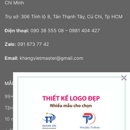
Chí Minh
Trụ sở:
306 Tỉnh lộ 8, Tân Thạnh Tây, Củ Chi, Tp HCM
Điện thoại:
090 38 555 08 – 0981 404 427
Zalo:
091 873 77 42
Email:
khangvietmaster@gmail.com
×
MẪU LOGO MỚI
99+ mẫu logo chữ V đẹp sáng tạo
Tặng logo miễn phí
10 mẫu logo chữ N miễn phí