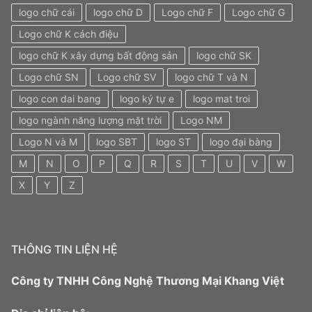
logo chữ cái
logo chữ D
Logo chữ F
Logo chữ G
Logo chữ K cách điệu
logo chữ K xây dựng bất động sản
logo chữ SK
Logo chữ SN
Logo chữ SV
logo chữ T và N
logo con dai bang
logo ký tự e
logo mat troi
logo ngành năng lượng mặt trời
Logo NM
Logo N và M
logo SBT
logo ST
logo đại bàng
M
N
O
P
Q
R
S
T
U
V
W
X
Y
Z
THÔNG TIN LIỆN HỆ
Công ty TNHH Công Nghệ Thương Mại Khang Việt