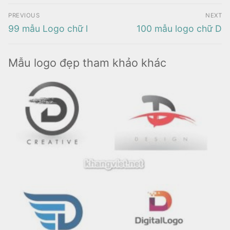
Điều
PREVIOUS
NEXT
hướng
Previous
Next
99 mẫu Logo chữ l
100 mẫu logo chữ D
bài
post:
post:
viết
Mẫu logo đẹp tham khảo khác