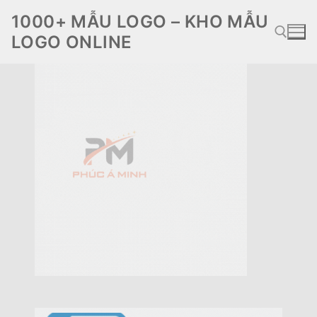
Chuyển
1000+ MẪU LOGO – KHO MẪU
đến
LOGO ONLINE
nội
dung
Tìm kiếm cho: