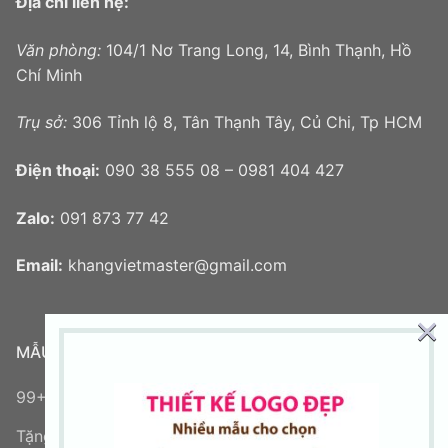
Địa chỉ liên hệ:
Văn phòng:
104/1 Nơ Trang Long, 14, Bình Thạnh, Hồ
Chí Minh
Trụ sở:
306 Tỉnh lộ 8, Tân Thạnh Tây, Củ Chi, Tp HCM
Điện thoại:
090 38 555 08 – 0981 404 427
Zalo:
091 873 77 42
Email:
khangvietmaster@gmail.com
×
MẪU LOGO MỚI
99+ mẫu logo chữ V đẹp sáng tạo
Tặng logo miễn phí